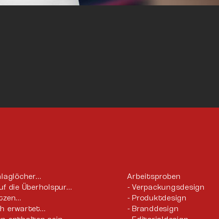
hlaglöcher…
Arbeitsproben
uf die Überholspur…
Verpackungsdesign
utzen…
Produktdesign
ch erwartet…
Branddesign