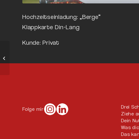
Hochzeitseinladung: „Berge“
Klappkarte Din-Lang
Kunde: Privat
Hochzeitseinladung:
„Boarding Pass“ Love is
in the Air
Drei Sc
Folge mir
Ziehe a
Dein N
Was di
Das kan