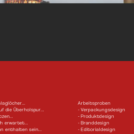
hlaglöcher…
Arbeitsproben
uf die Überholspur…
Verpackungsdesign
utzen…
Produktdesign
ch erwartet…
Branddesign
n enthalten sein…
Editorialdesign