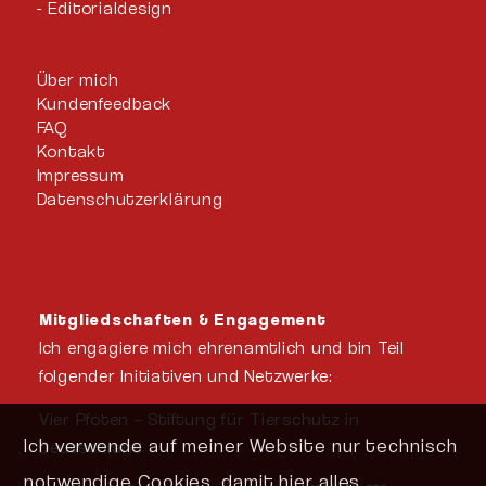
Editorialdesign
Über mich
Kundenfeedback
FAQ
Kontakt
Impressum
Datenschutzerklärung
Mitgliedschaften & Engagement
Ich engagiere mich ehrenamtlich und bin Teil
folgender Initiativen und Netzwerke:
Vier Pfoten – Stiftung für Tierschutz in
Ich verwende auf meiner Website nur technisch
Deutschland
notwendige Cookies, damit hier alles