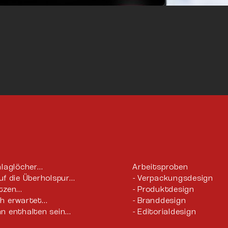
hlaglöcher…
Arbeitsproben
uf die Überholspur…
Verpackungsdesign
utzen…
Produktdesign
ch erwartet…
Branddesign
n enthalten sein…
Editorialdesign