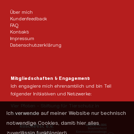
Über mich
Kundenfeedback
FAQ
Kontakt
Impressum
Datenschutzerklärung
Mitgliedschaften & Engagement
Ich engagiere mich ehrenamtlich und bin Teil
folgender Initiativen und Netzwerke:
Vier Pfoten – Stiftung für Tierschutz in
Ich verwende auf meiner Website nur technisch
Deutschland
notwendige Cookies, damit hier alles
zuverlässig funktioniert.