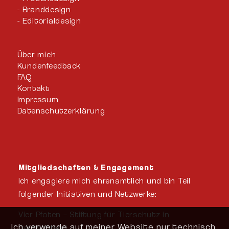
Branddesign
Editorialdesign
Über mich
Kundenfeedback
FAQ
Kontakt
Impressum
Datenschutzerklärung
Mitgliedschaften & Engagement
Ich engagiere mich ehrenamtlich und bin Teil
folgender Initiativen und Netzwerke:
Vier Pfoten – Stiftung für Tierschutz in
Ich verwende auf meiner Website nur technisch
Deutschland