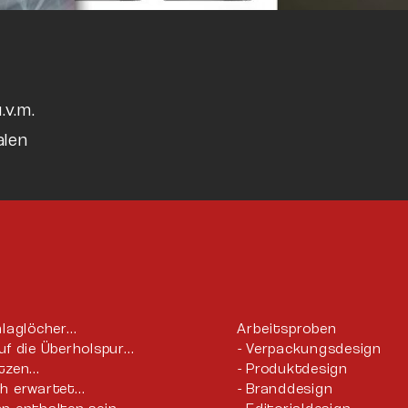
.v.m.
alen
hlaglöcher…
Arbeitsproben
uf die Überholspur…
Verpackungsdesign
utzen…
Produktdesign
ch erwartet…
Branddesign