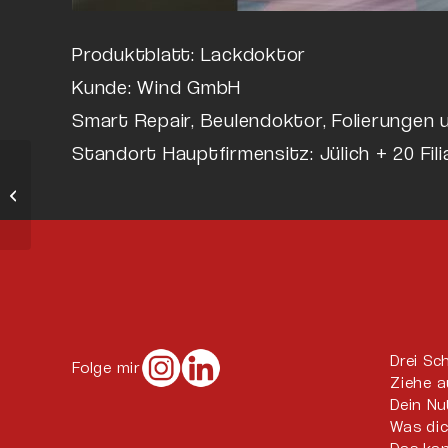
Produktblatt: Lackdoktor
Kunde: Wind GmbH
Smart Repair, Beulendoktor, Folierungen u
Standort Hauptfirmensitz: Jülich + 20 Fili
Produktblatt:
Felgendoktor
Drei Sc
Folge mir
Ziehe a
Dein N
Was di