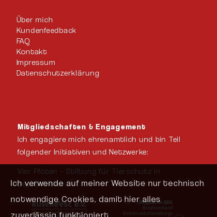
Über mich
Kundenfeedback
FAQ
Kontakt
Impressum
Datenschutzerklärung
Mitgliedschaften & Engagement
Ich engagiere mich ehrenamtlich und bin Teil
folgender Initiativen und Netzwerke:
Vier Pfoten – Stiftung für Tierschutz in
Ich verwende auf meiner Website nur technisch
Deutschland
notwendige Cookies, damit hier alles
zuverlässig funktioniert.